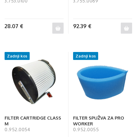
3.753.0100
3.755.0069
28.07
€
92.39
€
Zadnji kos
Zadnji kos
FILTER CARTRIDGE CLASS
FILTER SPUŽVA ZA PRO
M
WORKER
0.952.0054
0.952.0055