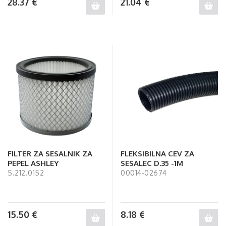
28.37
€
21.04
€
FILTER ZA SESALNIK ZA
FLEKSIBILNA CEV ZA
PEPEL ASHLEY
SESALEC D.35 -1M
5.212.0152
00014-02674
15.50
€
8.18
€