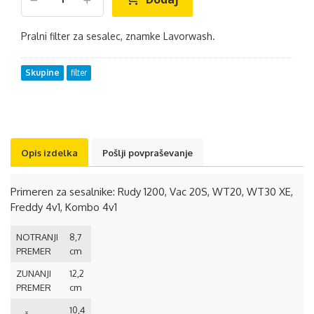
Pralni filter za sesalec, znamke Lavorwash.
Skupine
filter
Opis izdelka
Pošlji povpraševanje
Primeren za sesalnike: Rudy 1200, Vac 20S, WT20, WT30 XE,
Freddy 4v1, Kombo 4v1
NOTRANJI
8,7
PREMER
cm
ZUNANJI
12,2
PREMER
cm
10,4