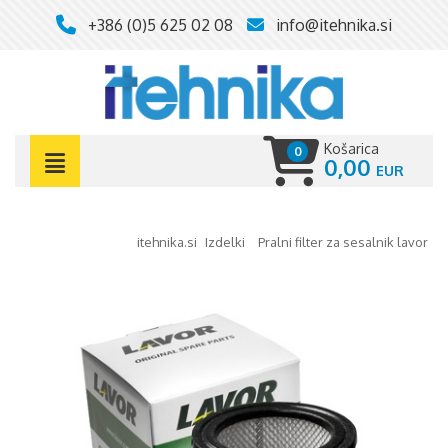
+386 (0)5 625 02 08
info@itehnika.si
Košarica
0
0,00
itehnika.si
izdelki
pralni filter za sesalnik lavor