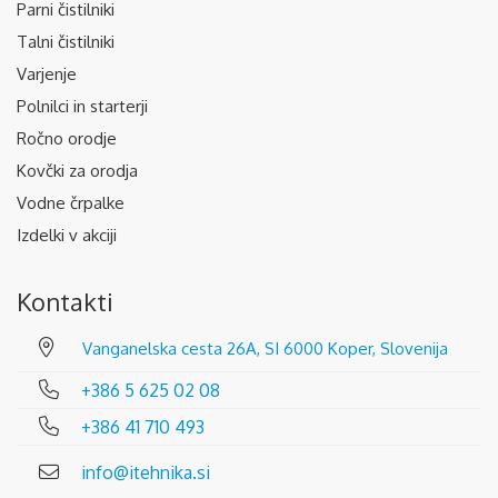
Parni čistilniki
Talni čistilniki
Varjenje
Polnilci in starterji
Ročno orodje
Kovčki za orodja
Vodne črpalke
Izdelki v akciji
Kontakti
Vanganelska cesta 26A, SI 6000 Koper, Slovenija
+386 5 625 02 08
+386 41 710 493
info@itehnika.si