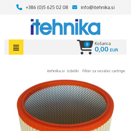
+386 (0)5 625 02 08
info@itehnika.si
Košarica
0
0,00
itehnika.si
izdelki
filter za sesalec cartrige