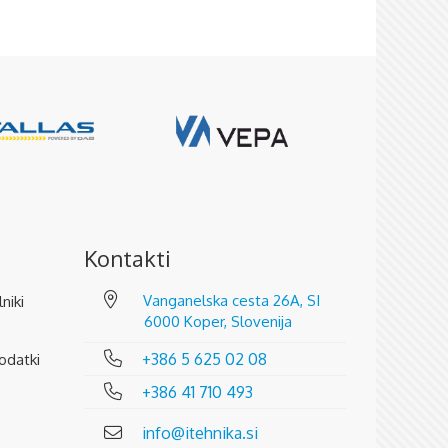
Kontakti
Vanganelska cesta 26A, SI
lniki
6000 Koper, Slovenija
+386 5 625 02 08
odatki
+386 41 710 493
info@itehnika.si