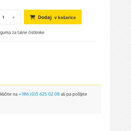
Dodaj
v košarico
guma za talne čistilnike
kličite na
+386 (0)5 625 02 08
ali pa pošljite