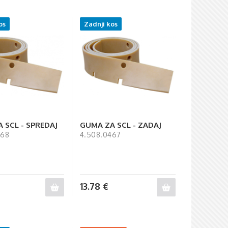
os
Zadnji kos
 SCL - SPREDAJ
GUMA ZA SCL - ZADAJ
468
4.508.0467
13.78
€