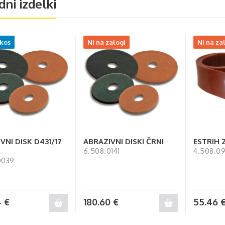
dni izdelki
 kos
Ni na zalogi
Ni na za
VNI DISK D431/17
ABRAZIVNI DISKI ČRNI
ESTRIH 
6.508.0141
4.508.09
0039
4
€
180.60
€
55.46