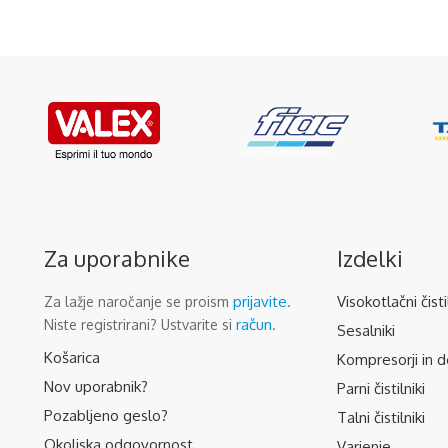
Za uporabnike
Izdelki
prijavite
Visokotlačni čisti
Za lažje naročanje se proism
.
račun
Niste registrirani? Ustvarite si
.
Sesalniki
Košarica
Kompresorji in d
Nov uporabnik?
Parni čistilniki
Pozabljeno geslo?
Talni čistilniki
Okoljska odgovornost
Varjenje