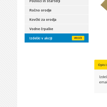
Polnilci in starterji
Ročno orodje
Kovčki za orodja
Vodne črpalke
Izdelki v akciji
Opis 
Izde
emai