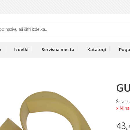
v
Izdelki
Servisna mesta
Katalogi
Pogo
GU
Šifra i
Ni na
43,