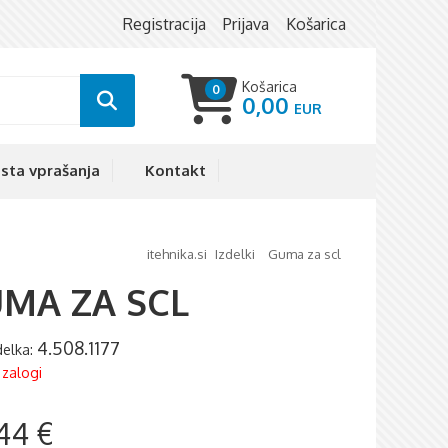
Registracija
Prijava
Košarica
Košarica
0
0,00
sta vprašanja
Kontakt
itehnika.si
izdelki
guma za scl
MA ZA SCL
4.508.1177
zdelka:
 zalogi
44 €