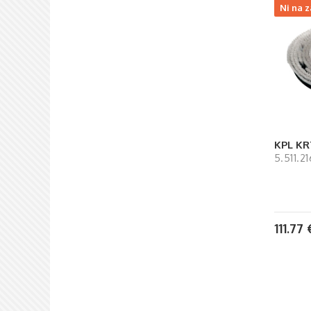
Ni na z
KPL KR
5.511.2
111.77