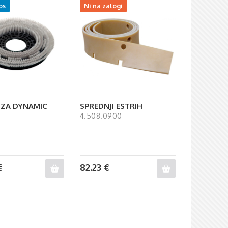
os
Ni na zalogi
 ZA DYNAMIC
SPREDNJI ESTRIH
1
4.508.0900
€
82.23
€