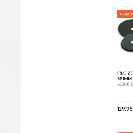
Ni na z
FILC ZE
381MM 
6.508.
129.9