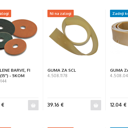
alogi
Ni na zalogi
Zadnji k
LENE BARVE, FI
GUMA ZA SCL
GUMA ZA
(15") - 5KOM
4.508.1178
4.508.0
0144
5
€
39.16
€
12.04
€