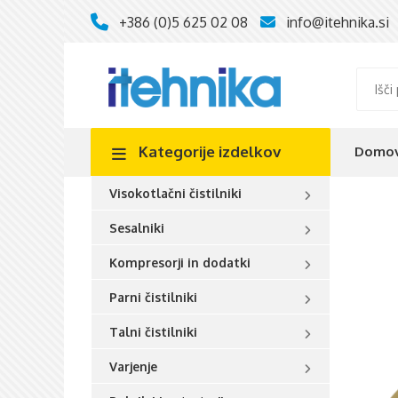
+386 (0)5 625 02 08
info@itehnika.si
Kategorije
izdelkov
Domo
Visokotlačni čistilniki
Sesalniki
Kompresorji in dodatki
Parni čistilniki
Talni čistilniki
Varjenje