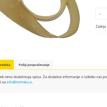
Zadnja 
izdelka
Pošlji povpraševanje
lek nima dodatnega opisa. Za dodatne informacije o izdelku nas po
l na
info@itehnika.si
.