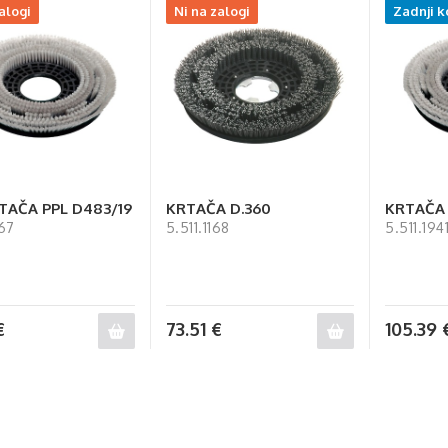
alogi
Ni na zalogi
Zadnji k
TAČA PPL D483/19
KRTAČA D.360
KRTAČA
167
5.511.1168
5.511.194
€
73.51
€
105.39