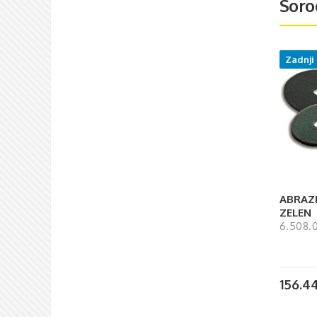
Soro
Zadnji
ABRAZI
ZELEN
6.508.
156.4