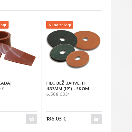
logi
Ni na zalogi
ZADAJ
FILC BEŽ BARVE, FI
483MM (19") - 5KOM
01
6.508.0034
€
186.03
€