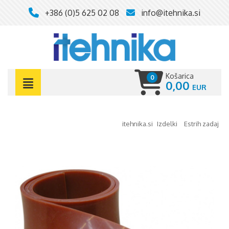
+386 (0)5 625 02 08
info@itehnika.si
Košarica
0
0,00
itehnika.si
izdelki
estrih zadaj