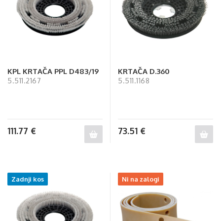
KPL KRTAČA PPL D483/19
KRTAČA D.360
5.511.2167
5.511.1168
111.77
€
73.51
€
Zadnji kos
Ni na zalogi