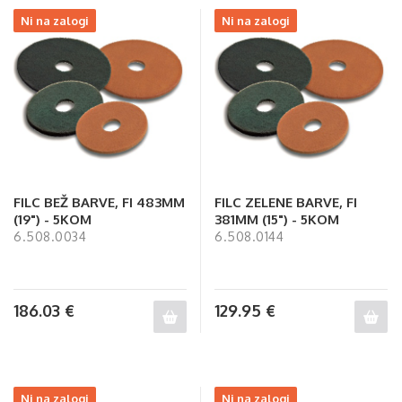
Ni na zalogi
Ni na zalogi
FILC BEŽ BARVE, FI 483MM
FILC ZELENE BARVE, FI
(19") - 5KOM
381MM (15") - 5KOM
6.508.0034
6.508.0144
186.03
€
129.95
€
Ni na zalogi
Ni na zalogi