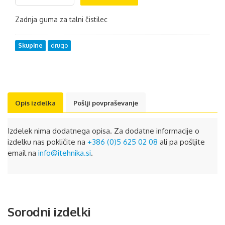
Zadnja guma za talni čistilec
Skupine
drugo
Opis izdelka
Pošlji povpraševanje
Izdelek nima dodatnega opisa. Za dodatne informacije o
izdelku nas pokličite na
+386 (0)5 625 02 08
ali pa pošljite
email na
info@itehnika.si
.
Sorodni izdelki