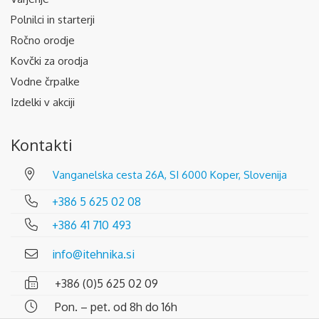
Polnilci in starterji
Ročno orodje
Kovčki za orodja
Vodne črpalke
Izdelki v akciji
Kontakti
Vanganelska cesta 26A, SI 6000 Koper, Slovenija
+386 5 625 02 08
+386 41 710 493
info@itehnika.si
+386 (0)5 625 02 09
Pon. – pet. od 8h do 16h