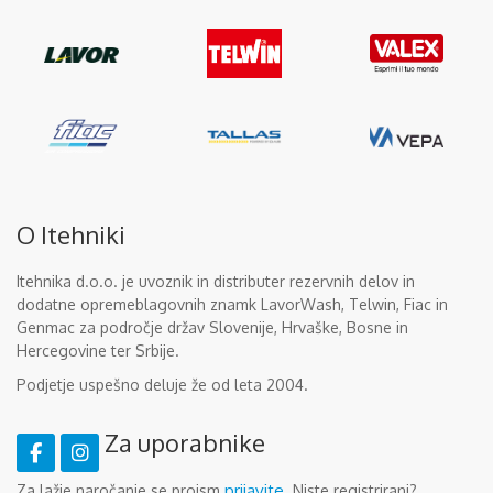
O Itehniki
Itehnika d.o.o. je uvoznik in distributer rezervnih delov in
dodatne opremeblagovnih znamk LavorWash, Telwin, Fiac in
Genmac za področje držav Slovenije, Hrvaške, Bosne in
Hercegovine ter Srbije.
Podjetje uspešno deluje že od leta 2004.
Za uporabnike
prijavite
Za lažje naročanje se proism
. Niste registrirani?