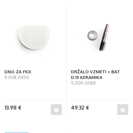
DNO ZA FKX
DRŽALO VZMETI + BAT
D.15 KERAMIKA
4.008.0450
5.009.0088
13.98
€
49.32
€