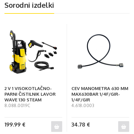
Sorodni izdelki
2 V 1 VISOKOTLAČNO-
CEV MANOMETRA 630 MM
PARNI ČISTILNIK LAVOR
MAX630BAR 1/4F/GIR-
WAVE 130 STEAM
1/4F/GIR
8.088.0019C
4.618.0003
199.99
€
34.78
€