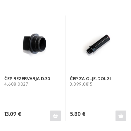
ČEP REZERVARJA D.30
ČEP ZA OLJE-DOLGI
4.608.0027
3.099.0815
13.09
€
5.80
€