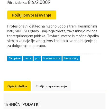
8.672.0009
Šifra izdelka:
Pošlji povpraševanje
Profesionalni čistilec na hladno vodo s tremi keramičnimi
bati, NIKLJEVO glavo - največja trdota, zakasnitvijo izklopa
ter regulatorjem pritiska. Trofazni motor in močna črpalka
skrbita za najvišje zmogljivosti aparata, vodno hlajenje pa
za dolgotrajno uporabo.
Skupine
lavor
pro
hladna voda
heavy duty
Opis izdelka
Pošlji povpraševanje
TEHNIČNI PODATKI