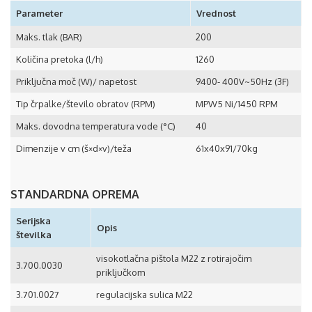
Parameter
Vrednost
Maks. tlak (BAR)
200
Količina pretoka (l/h)
1260
Priključna moč (W)/ napetost
9400- 400V~50Hz (3F)
Tip črpalke/število obratov (RPM)
MPW5 Ni/1450 RPM
Maks. dovodna temperatura vode (°C)
40
Dimenzije v cm (š×d×v)/teža
61x40x91/70kg
STANDARDNA OPREMA
Serijska
Opis
številka
visokotlačna pištola M22 z rotirajočim
3.700.0030
priključkom
3.701.0027
regulacijska sulica M22