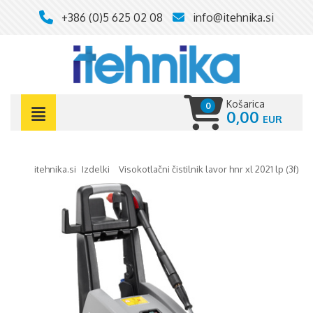
+386 (0)5 625 02 08
info@itehnika.si
Košarica
0
0,00
itehnika.si
izdelki
visokotlačni čistilnik lavor hnr xl 2021 lp (3f)