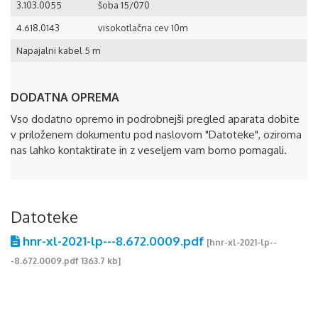
3.103.0055
šoba 15/070
4.618.0143
visokotlačna cev 10m
Napajalni kabel 5 m
DODATNA OPREMA
Vso dodatno opremo in podrobnejši pregled aparata dobite
v priloženem dokumentu pod naslovom "Datoteke", oziroma
nas lahko kontaktirate in z veseljem vam bomo pomagali.
Datoteke
hnr-xl-2021-lp---8.672.0009.pdf
[hnr-xl-2021-lp--
-8.672.0009.pdf 1363.7 kb]