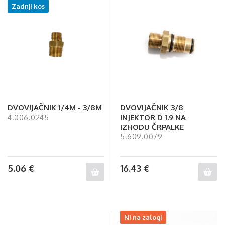
Zadnji kos
DVOVIJAČNIK 1/4M - 3/8M
DVOVIJAČNIK 3/8
INJEKTOR D 1.9 NA
4.006.0245
IZHODU ČRPALKE
5.609.0079
5.06
€
16.43
€
Ni na zalogi