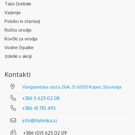
Talni čistilniki
Varjenje
Polnilci in starterji
Ročno orodje
Kovčki za orodja
Vodne črpalke
Izdelki v akciji
Kontakti
Vanganelska cesta 26A, SI 6000 Koper, Slovenija
+386 5 625 02 08
+386 41 710 493
info@itehnika.si
+386 (0)5 625 02 09