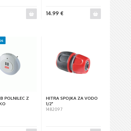
14.99
€
os
B POLNILEC Z
HITRA SPOJKA ZA VODO
ČKO
1/2"
1482097