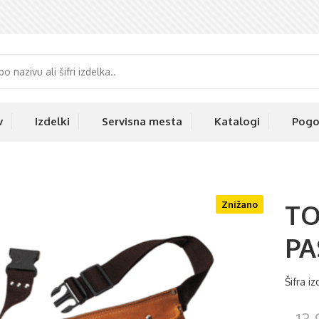
v
Izdelki
Servisna mesta
Katalogi
Pogo
Znižano
TO
P
Šifra i