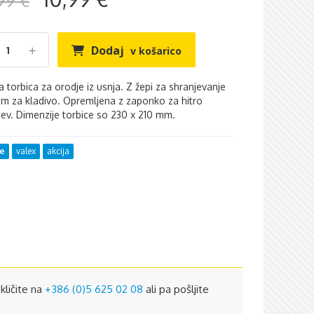
99 €
Dodaj
v košarico
a torbica za orodje iz usnja. Z žepi za shranjevanje
om za kladivo. Opremljena z zaponko za hitro
tev. Dimenzije torbice so 230 x 210 mm.
ne
valex
akcija
kličite na
+386 (0)5 625 02 08
ali pa pošljite