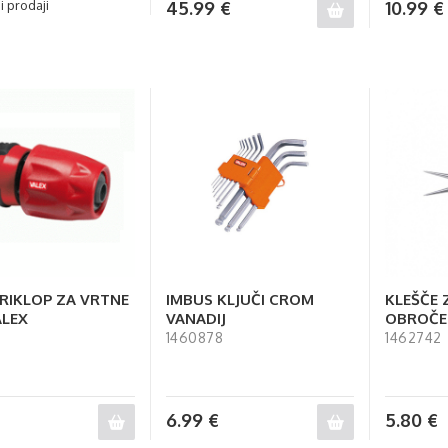
i prodaji
45.99
€
10.99
€
PRIKLOP ZA VRTNE
IMBUS KLJUČI CROM
KLEŠČE 
ALEX
VANADIJ
OBROČE
1460878
1462742
6.99
€
5.80
€