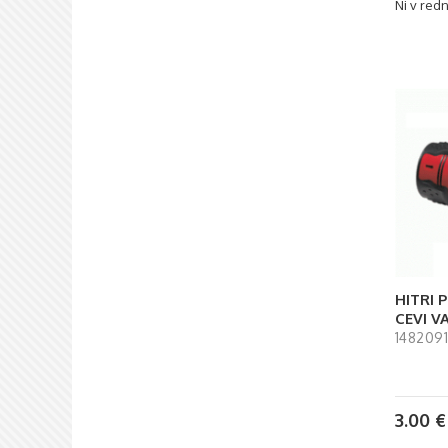
Ni v redn
HITRI 
CEVI V
1482091
3.00
€