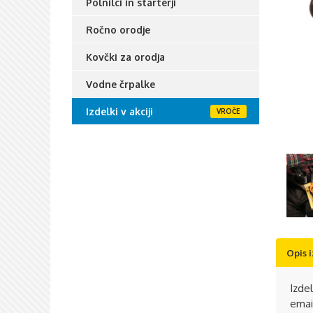
Polnilci in starterji
Ročno orodje
Kovčki za orodja
Vodne črpalke
Izdelki v akciji
Opis 
Izde
emai