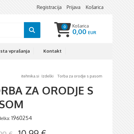
Registracija
Prijava
Košarica
Košarica
0
0,00
sta vprašanja
Kontakt
itehnika.si
izdelki
torba za orodje s pasom
RBA ZA ORODJE S
ASOM
1960254
zdelka:
10,99 €