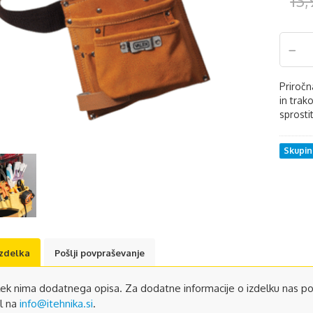
13,
Priročn
in trak
sprosti
Skupi
izdelka
Pošlji povpraševanje
lek nima dodatnega opisa. Za dodatne informacije o izdelku nas po
l na
info@itehnika.si
.