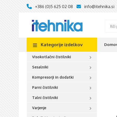
+386 (0)5 625 02 08
info@itehnika.si
Kategorije
izdelkov
Domo
Visokotlačni čistilniki
Sesalniki
Kompresorji in dodatki
Parni čistilniki
Talni čistilniki
Varjenje