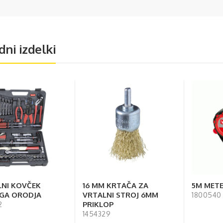
dni izdelki
LNI KOVČEK
16 MM KRTAČA ZA
5M MET
GA ORODJA
VRTALNI STROJ 6MM
1800540
PRIKLOP
2
1454329