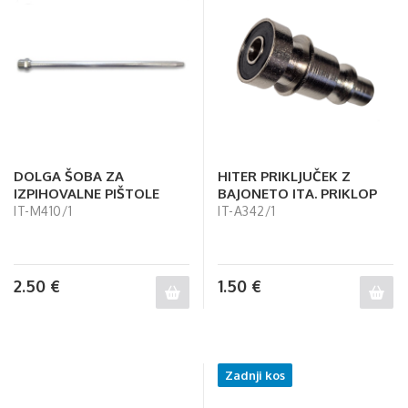
DOLGA ŠOBA ZA
HITER PRIKLJUČEK Z
IZPIHOVALNE PIŠTOLE
BAJONETO ITA. PRIKLOP
IT-M410/1
IT-A342/1
2.50
€
1.50
€
Zadnji kos