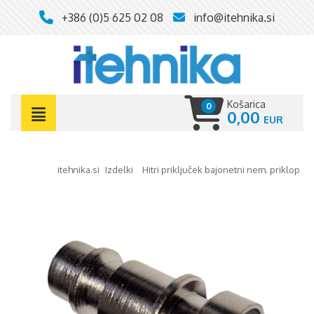
+386 (0)5 625 02 08
info@itehnika.si
Košarica
0
0,00
itehnika.si
izdelki
hitri priključek bajonetni nem. priklop