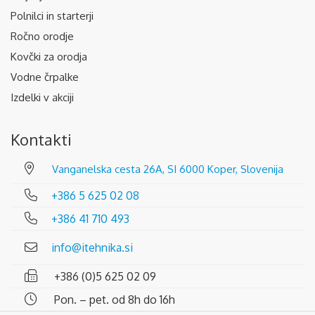
Polnilci in starterji
Ročno orodje
Kovčki za orodja
Vodne črpalke
Izdelki v akciji
Kontakti
Vanganelska cesta 26A, SI 6000 Koper, Slovenija
+386 5 625 02 08
+386 41 710 493
info@itehnika.si
+386 (0)5 625 02 09
Pon. – pet. od 8h do 16h