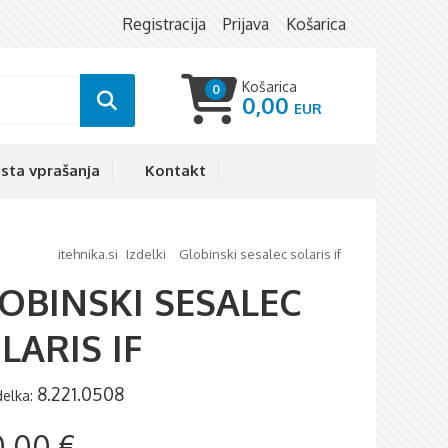
Registracija
Prijava
Košarica
Košarica
0
0,00
sta vprašanja
Kontakt
itehnika.si
izdelki
globinski sesalec solaris if
OBINSKI SESALEC
LARIS IF
8.221.0508
zdelka:
,00 €