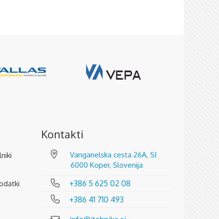
Kontakti
Vanganelska cesta 26A, SI
lniki
6000 Koper, Slovenija
+386 5 625 02 08
odatki
+386 41 710 493