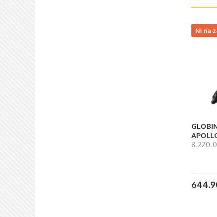
Ni na z
GLOBIN
APOLLO
8.220.
644.