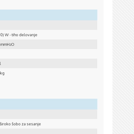
00) W - tiho delovanje
0 mmH
O
2
l
3kg
n široko šobo za sesanje