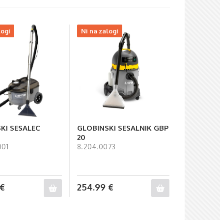
logi
Ni na zalogi
KI SESALEC
GLOBINSKI SESALNIK GBP
20
001
8.204.0073
€
254.99
€