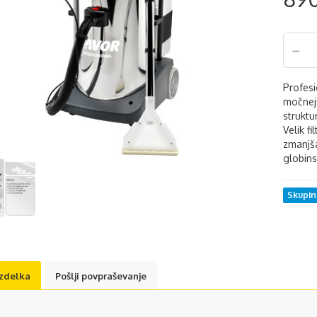
Profesi
močnejš
struktu
Velik f
zmanjša
globins
Skupi
izdelka
Pošlji povpraševanje