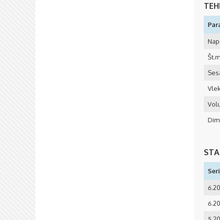
TEH
Par
Nap
Št.m
Ses
Vlek
Vol
Dime
STA
Seri
6.20
6.20
5.20