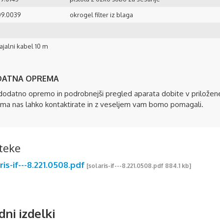
09.0039
okrogel filter iz blaga
jalni kabel 10 m
ATNA OPREMA
dodatno opremo in podrobnejši pregled aparata dobite v prilož
oma nas lahko kontaktirate in z veseljem vam bomo pomagali.
teke
is-if---8.221.0508.pdf
[solaris-if---8.221.0508.pdf 884.1 kb]
dni izdelki