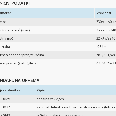
NIČNI PODATKI
ameter
Vrednost
etost
230V ~ 50Hz
otorjev - moč (max)
2 - 2200 (24
alna moč
22 kPa/224
 zraka
108 l/s
umen posode/prah/tekočina
78 l/35 l/48 
nzije v cm (š×d×v)/teža
62x51x96/3
NDARDNA OPREMA
jska številka
Opis
5.0129
sesalna cev 2,5m
5.0132
set dveh teleskopskih palic iz aluminija s pištolo i
9.0143
pištola z ozko šobo za sesanje