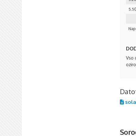
5.5
Napa
DOD
Vso 
ozir
Dato
solar
Soro