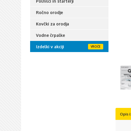
Polnilci in starterji
Ročno orodje
Kovčki za orodja
Vodne črpalke
Izdelki v akciji
Opis 