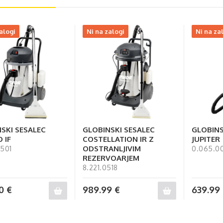
alogi
Ni na zalogi
Ni na za
SKI SESALEC
GLOBINSKI SESALEC
GLOBINS
 IF
COSTELLATION IR Z
JUPITER
ODSTRANLJIVIM
0501
0.065.0
REZERVOARJEM
8.221.0518
90
€
989.99
€
639.99