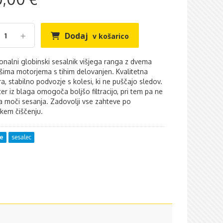
Dodaj
v košarico
onalni globinski sesalnik višjega ranga z dvema
ima motorjema s tihim delovanjen. Kvalitetna
ra, stabilno podvozje s kolesi, ki ne puščajo sledov.
ilter iz blaga omogoča boljšo filtracijo, pri tem pa ne
 moči sesanja. Zadovolji vse zahteve po
kem čiščenju.
ne
sesalec