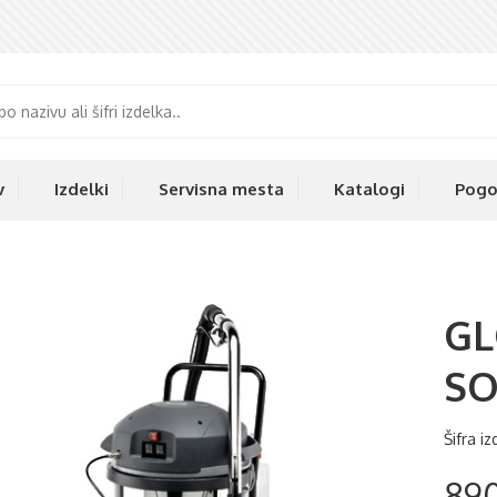
v
Izdelki
Servisna mesta
Katalogi
Pogo
GL
SO
Šifra i
890