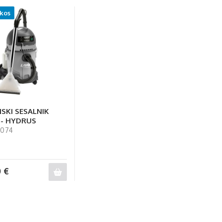
 kos
SKI SESALNIK
 - HYDRUS
0074
0
€