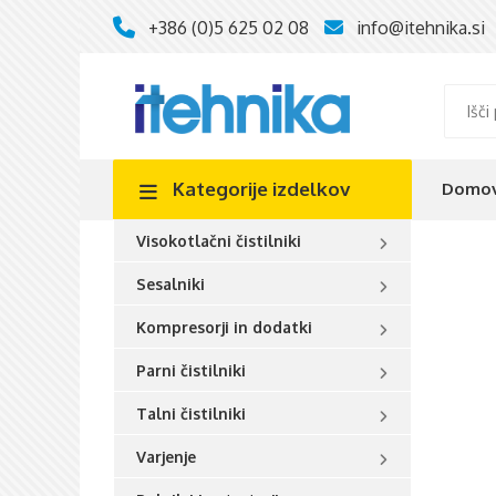
+386 (0)5 625 02 08
info@itehnika.si
Kategorije
izdelkov
Domo
Visokotlačni čistilniki
Sesalniki
Kompresorji in dodatki
Parni čistilniki
Talni čistilniki
Varjenje