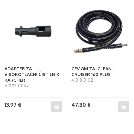
ADAPTER ZA
CEV 8M ZA ICLEAN,
VISOKOTLAČNI ČISTILNIK
CRUISER 160 PLUS
KARCHER
4.018.0102
6.003.0047
13.97
€
47.80
€