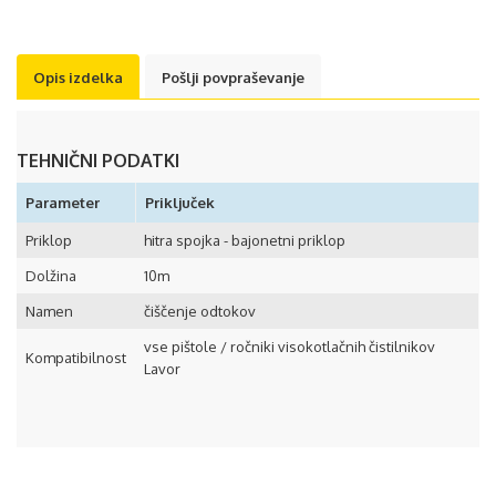
Opis izdelka
Pošlji povpraševanje
TEHNIČNI PODATKI
Parameter
Priključek
Priklop
hitra spojka - bajonetni priklop
Dolžina
10m
Namen
čiščenje odtokov
vse pištole / ročniki visokotlačnih čistilnikov
Kompatibilnost
Lavor