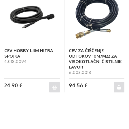
CEV HOBBY L4M HITRA
CEV ZA ČIŠČENJE
SPOJKA
ODTOKOV 10M/M22 ZA
VISOKOTLAČNI ČISTILNIK
4.018.0094
LAVOR
6.003.0018
24.90
€
94.56
€