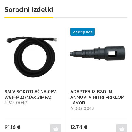
Sorodni izdelki
Zadnji kos
8M VISOKOTLAČNA CEV
ADAPTER IZ B&D IN
3/8F-M22 (MAX 21MPA)
ANNOVI V HITRI PRIKLOP
LAVOR
4.618.0049
6.003.0042
91.16
€
12.74
€