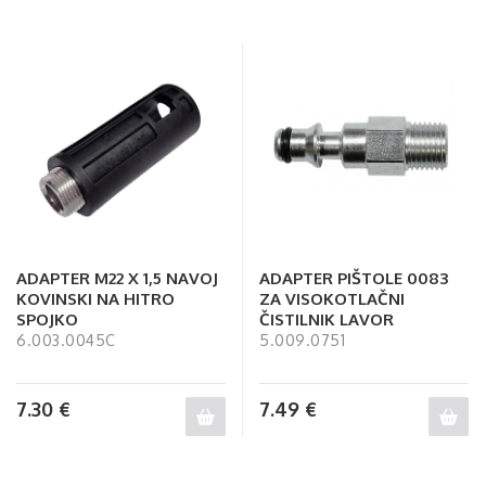
ADAPTER M22 X 1,5 NAVOJ
ADAPTER PIŠTOLE 0083
KOVINSKI NA HITRO
ZA VISOKOTLAČNI
SPOJKO
ČISTILNIK LAVOR
6.003.0045C
5.009.0751
7.30
€
7.49
€