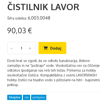
ČISTILNIK LAVOR
6.003.0048
Šifra izdelka:
90,03 €
Dodaj
Dosti krat se zgodi, da se odtoki, kanalizacija, žlebovi
zamašijo in ne "požirajo" vode. Visokotlačna cev za čiščenje
odtokov (podgana) vas reši teh težav. Primerna za hobby
visokotlačne čistilce. Kompaktibilna z vsemi LAVORWASH
hobby čistilci na hladno vodo s pištolami na hitri - bajonetni
priklop.
Skupine
cev
podgana