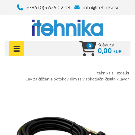
+386 (0)5 625 02 08
info@itehnika.si
Košarica
0
0,00
itehnika.si
izdelki
cev za čiščenje odtokov 10m za visokotlačni čistilnik lavor